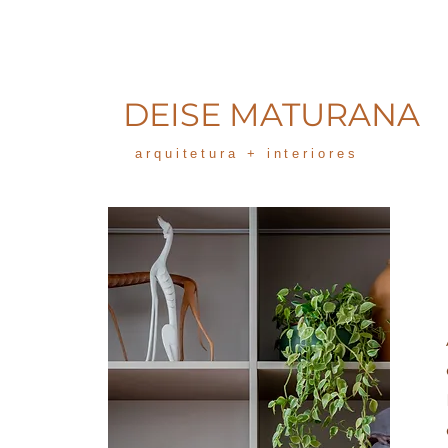
DEISE MATURANA
arquitetura + interiores